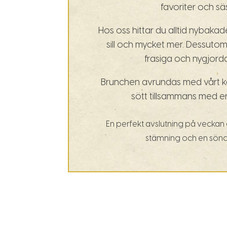
favoriter och s
Hos oss hittar du alltid nybakade
sill och mycket mer. Dessutom 
frasiga och nygjorda
Brunchen avrundas med vårt ka
sött tillsammans med en
En perfekt avslutning på veckan
stämning och en sönda