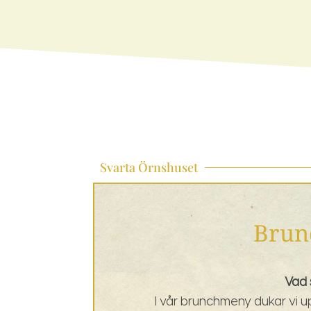
Svarta Örnshuset
Brun
Vad 
I vår brunchmeny dukar vi up