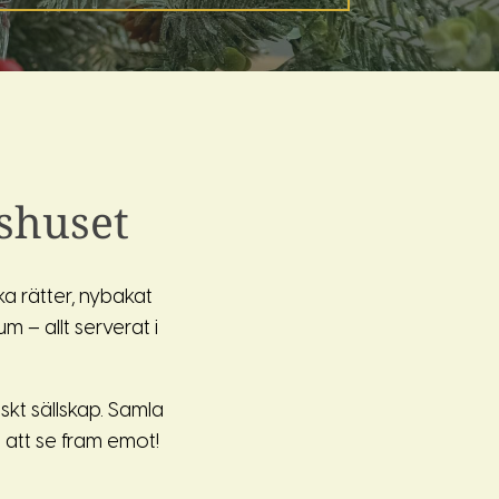
shuset
a rätter, nybakat
m – allt serverat i
kt sällskap. Samla
n att se fram emot!