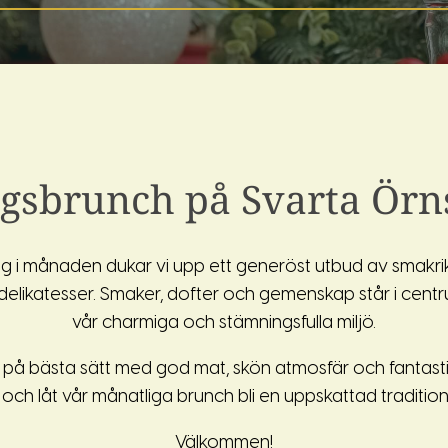
gsbrunch på Svarta Örn
ag i månaden dukar vi upp ett generöst utbud av smakrik
delikatesser. Smaker, dofter och gemenskap står i centru
vår charmiga och stämningsfulla miljö.
 på bästa sätt med god mat, skön atmosfär och fantastis
 och låt vår månatliga brunch bli en uppskattad traditio
Välkommen!