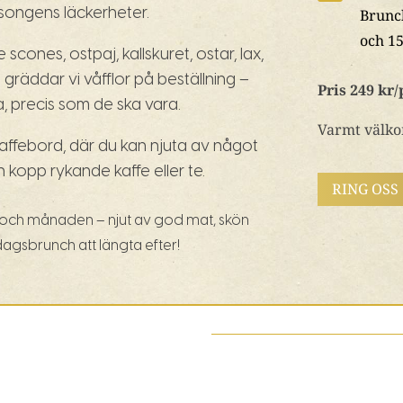
äsongens läckerheter.
Brunc
och 15
 scones, ostpaj, kallskuret, ostar, lax,
gräddar vi våfflor på beställning –
Pris 249 kr
, precis som de ska vara.
Varmt välko
ffebord, där du kan njuta av något
 kopp rykande kaffe eller te.
RING OSS
 och månaden – njut av god mat, skön
gsbrunch att längta efter!