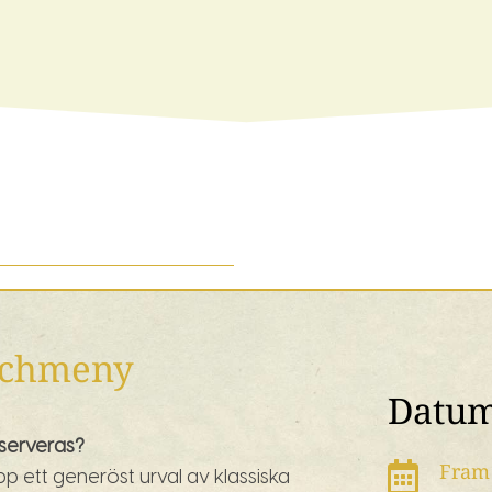
chmeny
Datu
serveras?
Fram 

p ett generöst urval av klassiska