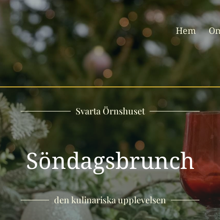
Hem
Om
Svarta Örnshuset
Söndagsbrunch
den kulinariska upplevelsen