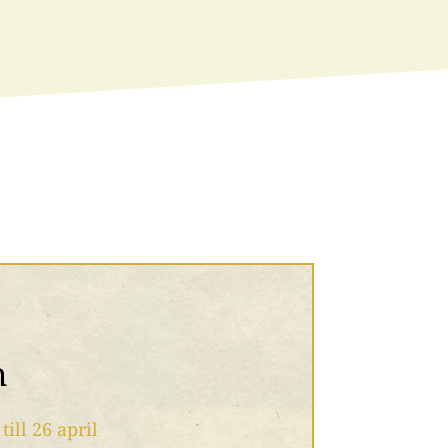
m
till 26 april