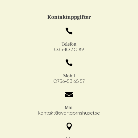
Kontaktuppgifter

Telefon
035-10 30 89

Mobil
0736-53 65 57

Mail
kontakt@svartaornshuset.se
