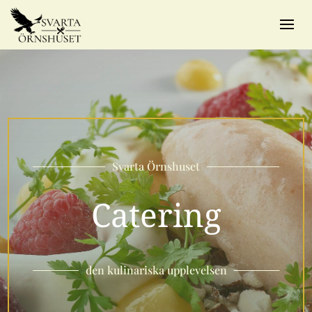
Svarta Örnshuset
Catering
den kulinariska upplevelsen